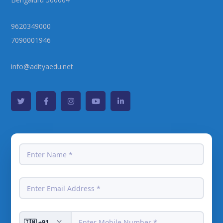
9620349000
7090001946
info@adityaedu.net